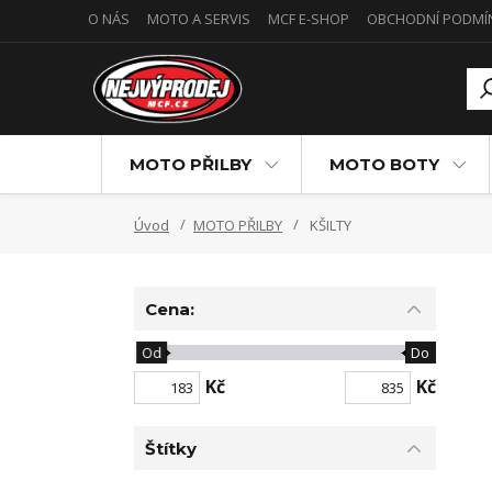
O NÁS
MOTO A SERVIS
MCF E-SHOP
OBCHODNÍ PODMÍ
MOTO PŘILBY
MOTO BOTY
Úvod
MOTO PŘILBY
KŠILTY
Cena:
Od
Do
Kč
Kč
Štítky