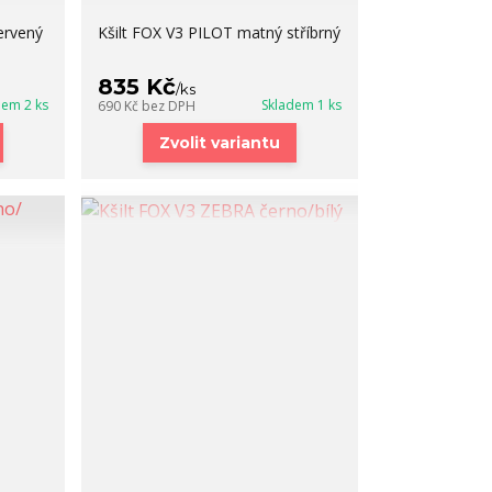
ervený
Kšilt FOX V3 PILOT matný stříbrný
835 Kč
/
ks
dem 2 ks
Skladem 1 ks
690 Kč
bez DPH
Zvolit variantu