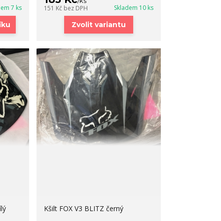
/
ks
dem 7 ks
Skladem 10 ks
151 Kč
bez DPH
íku
Zvolit variantu
lý
Kšilt FOX V3 BLITZ černý