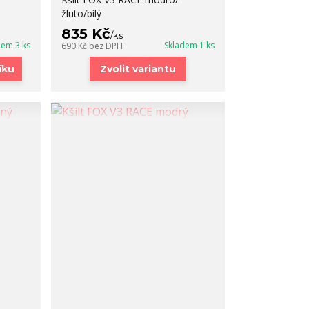
žluto/bílý
835 Kč
/
ks
dem 3 ks
Skladem 1 ks
690 Kč
bez DPH
íku
Zvolit variantu