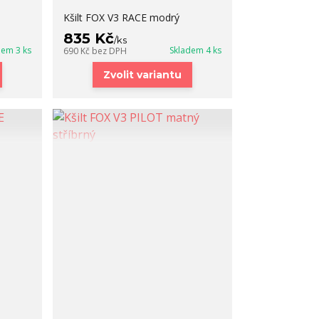
Kšilt FOX V3 RACE modrý
835 Kč
/
ks
dem 3 ks
Skladem 4 ks
690 Kč
bez DPH
Zvolit variantu