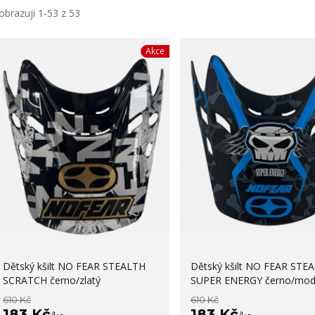
obrazuji 1-53 z 53
Akce
Dětský kšilt NO FEAR STEALTH
Dětský kšilt NO FEAR STE
SCRATCH černo/zlatý
SUPER ENERGY černo/mod
610 Kč
610 Kč
183 Kč
183 Kč