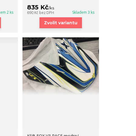
835 Kč
/
ks
dem 2 ks
Skladem 3 ks
690 Kč
bez DPH
Zvolit variantu
Kšilt FOX V3 RACE modro/