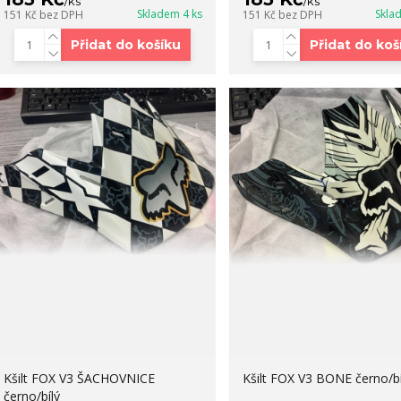
/
ks
/
ks
Skladem 4 ks
Skla
151 Kč
bez DPH
151 Kč
bez DPH
Přidat do košíku
Přidat do koš
Kšilt FOX V3 ŠACHOVNICE
Kšilt FOX V3 BONE černo/bí
černo/bílý