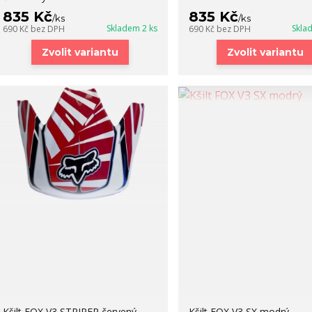
835 Kč
835 Kč
/
ks
/
ks
Skladem 2 ks
Skla
690 Kč
bez DPH
690 Kč
bez DPH
Zvolit variantu
Zvolit variantu
Kšilt FOX V3 STRIPER červený
Kšilt FOX V3 SX modrý