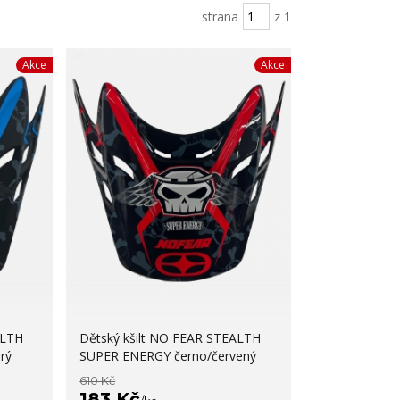
strana
z 1
Akce
Akce
ALTH
Dětský kšilt NO FEAR STEALTH
rý
SUPER ENERGY černo/červený
610 Kč
183 Kč