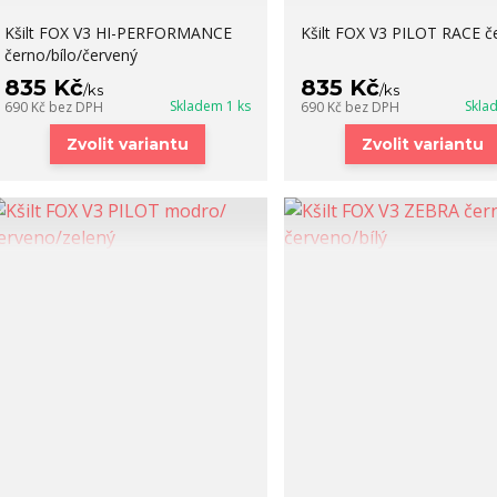
Kšilt FOX V3 HI-PERFORMANCE
Kšilt FOX V3 PILOT RACE č
černo/bílo/červený
835 Kč
835 Kč
/
ks
/
ks
Skladem 1 ks
Skla
690 Kč
bez DPH
690 Kč
bez DPH
Zvolit variantu
Zvolit variantu