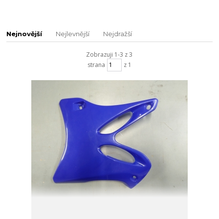
Nejnovější
Nejlevnější
Nejdražší
Zobrazuji 1-3 z 3
strana
z 1