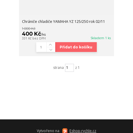
Chrániče chladiče YAMAHA YZ 125/250 rok 02/11
1 000 Kč
400 Kč
/
ks
Skladem 1 ks
331 Kč
bez DPH
Přidat do košíku
strana
z 1
Vytvořeno na
Eshop-rychle.cz