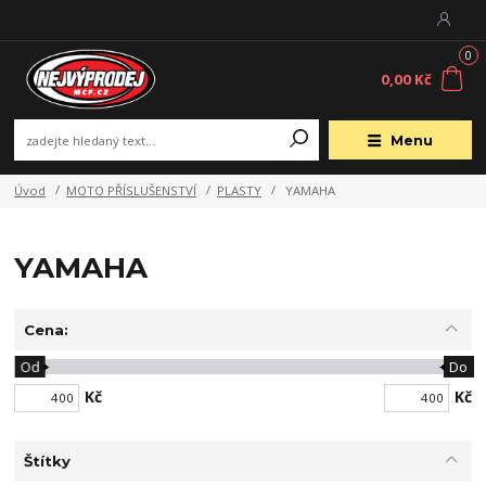
0
0,00 Kč
Menu
Úvod
MOTO PŘÍSLUŠENSTVÍ
PLASTY
YAMAHA
YAMAHA
Cena:
Od
Do
Kč
Kč
Štítky