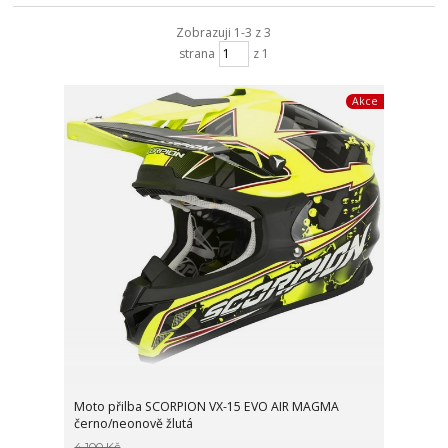
Zobrazuji 1-3 z 3
strana
z 1
Akce
Moto přilba SCORPION VX-15 EVO AIR MAGMA
černo/neonově žlutá
4 100 Kč