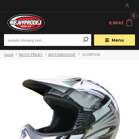
0
0,00 Kč
Menu
Úvod
MOTO PŘILBY
MOTOKROSOVÉ
SCORPION