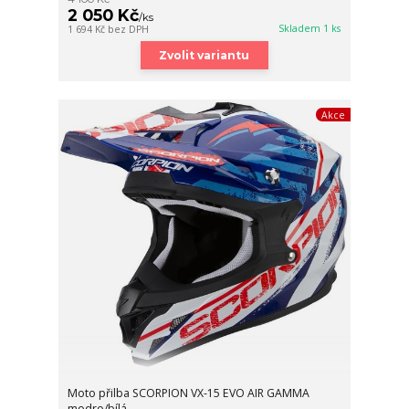
2 050 Kč
/
ks
Skladem 1 ks
1 694 Kč
bez DPH
Zvolit variantu
Akce
Moto přilba SCORPION VX-15 EVO AIR GAMMA
modro/bílá