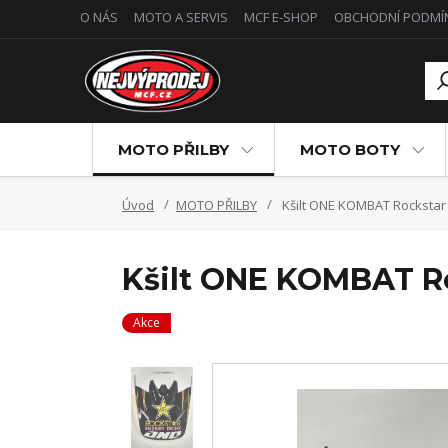
O NÁS
MOTO A SERVIS
MCF E-SHOP
OBCHODNÍ PODMÍ
MOTO PŘILBY
MOTO BOTY
Úvod
MOTO PŘILBY
Kšilt ONE KOMBAT Rockstar
Kšilt ONE KOMBAT Ro
Akce