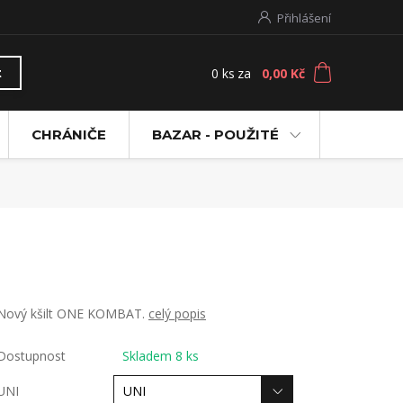
Přihlášení
0
ks
za
0,00 Kč
t
CHRÁNIČE
BAZAR - POUŽITÉ
Nový kšilt ONE KOMBAT.
celý popis
Dostupnost
Skladem 8 ks
UNI