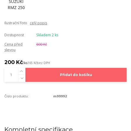
Ilustrační foto
celý popis
Dostupnost
Skladem 2 ks
Cena před
600 Kč
slevou
200 Kč
/
ks
165 Kč
bez DPH
Přidat do košíku
Číslo produktu:
m99992
Kompletní specifikace