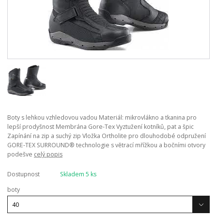
Boty s lehkou vzhledovou vadou Materiál: mikrovlákno a tkanina pro
lepší prodyšnost Membrána Gore-Tex Vyztužení kotníků, pat a špic
Zapínání na zip a suchý zip Vložka Ortholite pro dlouhodobé odpružení
GORE-TEX SURROUND® technologie s větrací mřížkou a bočními otvory
podešve
celý popis
Dostupnost
Skladem 5 ks
boty