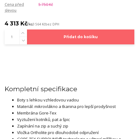
Cena před
5 750 Kč
slevou
4 313 Kč
/
ks
3 564 Kč
bez DPH
Přidat do košíku
Kompletní specifikace
Boty s lehkou vzhledovou vadou
Materiál: mikrovlákno a tkanina pro lepší prodyšnost
Membrána Gore-Tex
Vyztužení kotníků, pat a špic
Zapínání na zip a suchý zip
Vložka Ortholite pro dlouhodobé odpružení