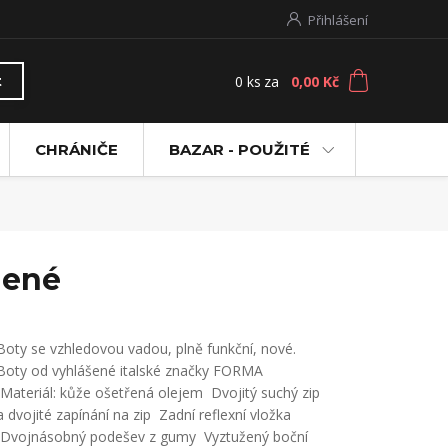
Přihlášení
0
ks
za
0,00 Kč
t
CHRÁNIČE
BAZAR - POUŽITÉ
lené
Boty se vzhledovou vadou, plně funkční, nové.
Boty od vyhlášené italské značky FORMA
Materiál: kůže ošetřená olejem Dvojitý suchý zip
a dvojité zapínání na zip Zadní reflexní vložka
Dvojnásobný podešev z gumy Vyztužený boční