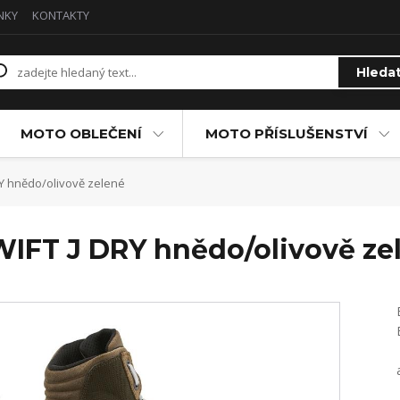
NKY
KONTAKTY
Hleda
MOTO OBLEČENÍ
MOTO PŘÍSLUŠENSTVÍ
Y hnědo/olivově zelené
IFT J DRY hnědo/olivově ze