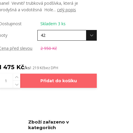
panel Vevnitř trubková podšívka, která je
prodyšná a vodotěsná Hole...
celý popis
Dostupnost
Skladem 3 ks
boty
Cena před slevou
2 950 Kč
1 475 Kč
/
ks
1 219 Kč
bez DPH
Přidat do košíku
Zboží zařazeno v
kategoriích