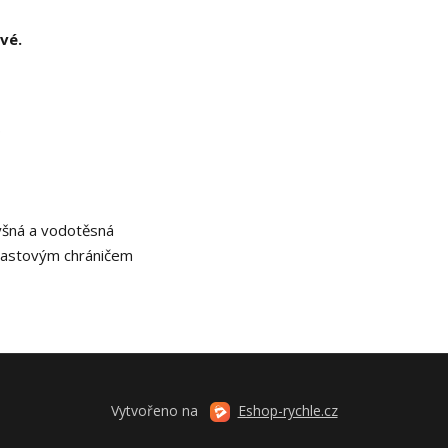
vé.
p
yšná a vodotěsná
plastovým chráničem
Vytvořeno na
Eshop-rychle.cz