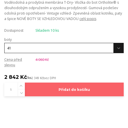
Voděodolná a prodyšná membrána T-Dry- Vložka do bot Ortholite® s
dlouhodobým odpružením a vysokou prodyšností- Gumová podešev
odolná proti opotřebení- Vintage vzhled- Zpevněná oblast kotníku, paty
a špice NOVÉ BOTY SE VZHLEDOVOU VADOU
celý popis
Dostupnost
Skladem 10 ks
boty
Cena před
4 060 Kč
slevou
2 842 Kč
/
ks
2 349 Kč
bez DPH
Přidat do košíku