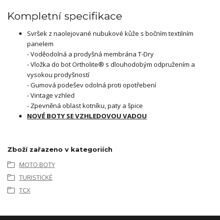
Kompletní specifikace
Svršek z naolejované nubukové kůže s bočním textilním
panelem
- Voděodolná a prodyšná membrána T-Dry
- Vložka do bot Ortholite® s dlouhodobým odpružením a
vysokou prodyšností
- Gumová podešev odolná proti opotřebení
- Vintage vzhled
- Zpevněná oblast kotníku, paty a špice
NOVÉ BOTY SE VZHLEDOVOU VADOU
Zboží zařazeno v kategoriích
MOTO BOTY
TURISTICKÉ
TCX