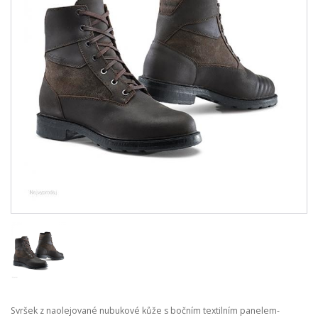
Svršek z naolejované nubukové kůže s bočním textilním panelem-