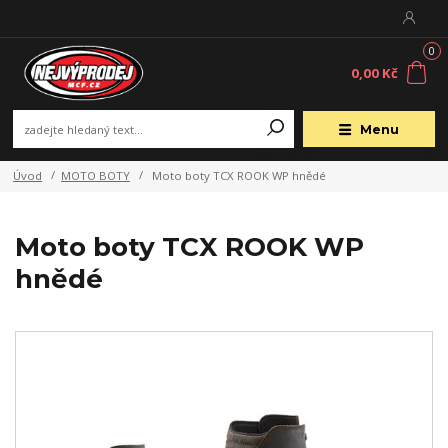
0
0,00 Kč
Menu
Úvod
MOTO BOTY
Moto boty TCX ROOK WP hnědé
Moto boty TCX ROOK WP
hnědé