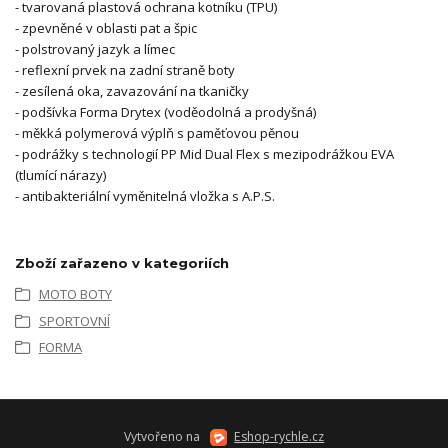
- tvarovaná plastová ochrana kotníku (TPU)
- zpevněné v oblasti pat a špic
- polstrovaný jazyk a límec
- reflexní prvek na zadní straně boty
- zesílená oka, zavazování na tkaničky
- podšívka Forma Drytex (voděodolná a prodyšná)
- měkká polymerová výplň s paměťovou pěnou
- podrážky s technologií PP Mid Dual Flex s mezipodrážkou EVA
(tlumící nárazy)
- antibakteriální vyměnitelná vložka s A.P.S.
Zboží zařazeno v kategoriích
MOTO BOTY
SPORTOVNÍ
FORMA
Vytvořeno na
Eshop-rychle.cz