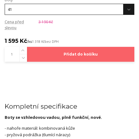
Cena před
3 190 Kč
slevou
1 595 Kč
/
ks
1 318 Kč
bez DPH
Přidat do košíku
Kompletní specifikace
Boty se vzhledovou vadou, plně funkční, nové.
- nahoře materiál: kombinovaná kůže
- pryžová podrážka (tlumící nárazy)