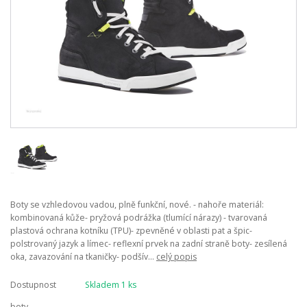
Boty se vzhledovou vadou, plně funkční, nové. - nahoře materiál:
kombinovaná kůže- pryžová podrážka (tlumící nárazy) - tvarovaná
plastová ochrana kotníku (TPU)- zpevněné v oblasti pat a špic-
polstrovaný jazyk a límec- reflexní prvek na zadní straně boty- zesílená
oka, zavazování na tkaničky- podšív...
celý popis
Dostupnost
Skladem 1 ks
boty