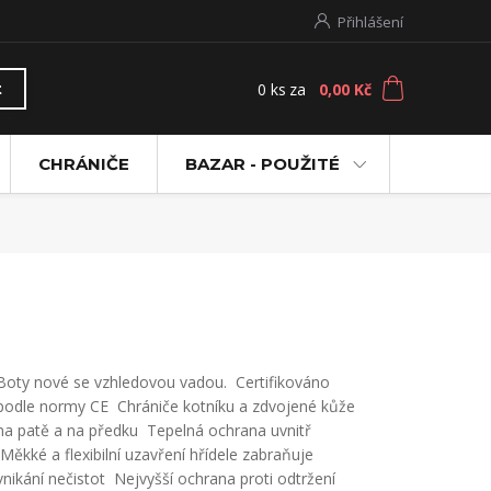
Přihlášení
0
ks
za
0,00 Kč
t
CHRÁNIČE
BAZAR - POUŽITÉ
Boty nové se vzhledovou vadou. Certifikováno
podle normy CE Chrániče kotníku a zdvojené kůže
na patě a na předku Tepelná ochrana uvnitř
Měkké a flexibilní uzavření hřídele zabraňuje
vnikání nečistot Nejvyšší ochrana proti odtržení