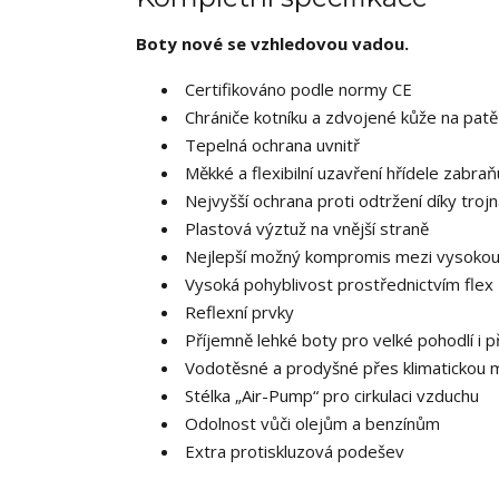
Boty nové se vzhledovou vadou.
Certifikováno podle normy CE
Chrániče kotníku a zdvojené kůže na patě
Tepelná ochrana uvnitř
Měkké a flexibilní uzavření hřídele zabraň
Nejvyšší ochrana proti odtržení díky tr
Plastová výztuž na vnější straně
Nejlepší možný kompromis mezi vysokou
Vysoká pohyblivost prostřednictvím flex 
Reflexní prvky
Příjemně lehké boty pro velké pohodlí i p
Vodotěsné a prodyšné přes klimatickou
Stélka „Air-Pump“ pro cirkulaci vzduchu
Odolnost vůči olejům a benzínům
E
xtra protiskluzová podešev