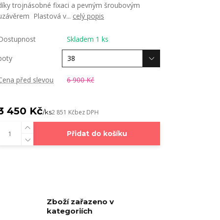
díky trojnásobné fixaci a pevným šroubovým
uzávěrem Plastová v...
celý popis
Dostupnost
Skladem 1 ks
boty
Cena před slevou
6 900 Kč
3 450 Kč
/
ks
2 851 Kč
bez DPH
Přidat do košíku
Zboží zařazeno v
kategoriích