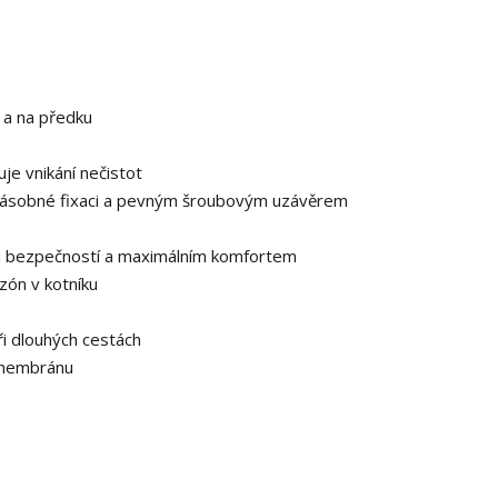
 a na předku
uje vnikání nečistot
ojnásobné fixaci a pevným šroubovým uzávěrem
 bezpečností a maximálním komfortem
zón v kotníku
ři dlouhých cestách
 membránu