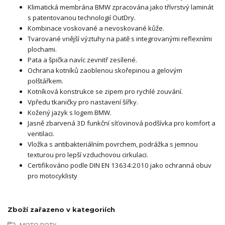
Klimatická membrána BMW zpracována jako třívrstvý laminát
s patentovanou technologií OutDry.
Kombinace voskované a nevoskované kůže.
Tvarované vnější výztuhy na patě s integrovanými reflexními
plochami.
Pata a špička navíc zevnitř zesílené.
Ochrana kotníků zaoblenou skořepinou a gelovým
polštářkem.
Kotníková konstrukce se zipem pro rychlé zouvání.
Vpředu tkaničky pro nastavení šířky.
Kožený jazyk s logem BMW.
Jasně zbarvená 3D funkční síťovinová podšívka pro komfort a
ventilaci.
Vložka s antibakteriálním povrchem, podrážka s jemnou
texturou pro lepší vzduchovou cirkulaci.
Certifikováno podle DIN EN 13634:2010 jako ochranná obuv
pro motocyklisty
Zboží zařazeno v kategoriích
MOTO BOTY