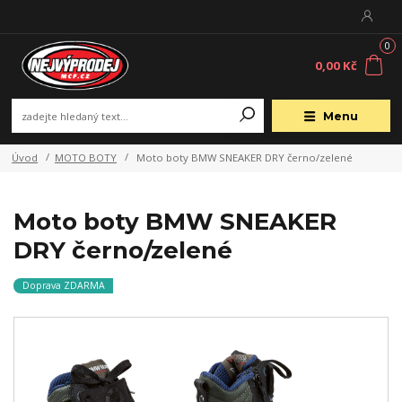
0
0,00 Kč
Menu
Úvod
MOTO BOTY
Moto boty BMW SNEAKER DRY černo/zelené
Moto boty BMW SNEAKER
DRY černo/zelené
Doprava ZDARMA