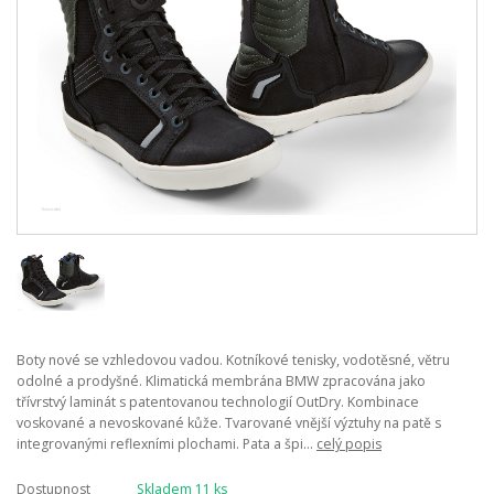
Boty nové se vzhledovou vadou. Kotníkové tenisky, vodotěsné, větru
odolné a prodyšné. Klimatická membrána BMW zpracována jako
třívrstvý laminát s patentovanou technologií OutDry. Kombinace
voskované a nevoskované kůže. Tvarované vnější výztuhy na patě s
integrovanými reflexními plochami. Pata a špi...
celý popis
Dostupnost
Skladem 11 ks