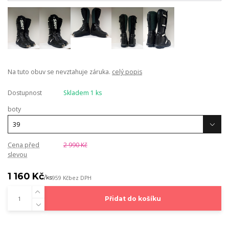
Na tuto obuv se nevztahuje záruka.
celý popis
Dostupnost
Skladem 1 ks
boty
Cena před
2 990 Kč
slevou
1 160 Kč
/
ks
959 Kč
bez DPH
Přidat do košíku